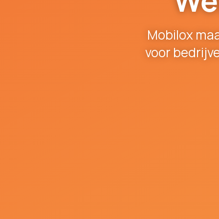
We
Mobilox maa
voor bedrijv