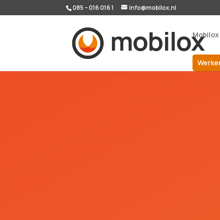
085 – 016 016 1
info@mobilox.nl
Mobilox
Werken