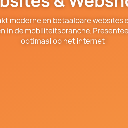
bsites & Websh
kt moderne en betaalbare websites
en in de mobiliteitsbranche. Presentee
optimaal op het internet!