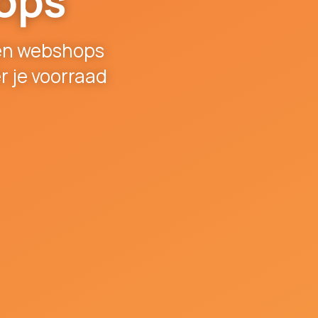
ops
 en webshops
r je voorraad