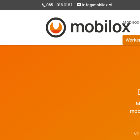
085 – 016 016 1
info@mobilox.nl
Mobilox
Werken
M
mobi
vo