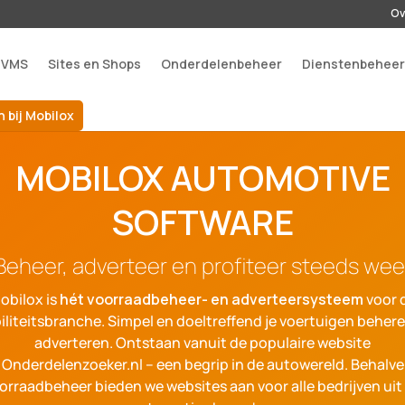
Ov
 VMS
Sites en Shops
Onderdelenbeheer
Dienstenbehee
 bij Mobilox
MOBILOX AUTOMOTIVE
SOFTWARE
Beheer, adverteer en profiteer steeds wee
obilox is
hét voorraadbeheer- en adverteersysteem
voor 
liteitsbranche. Simpel en doeltreffend je voertuigen beher
adverteren. Ontstaan vanuit de populaire website
Onderdelenzoeker.nl – een begrip in de autowereld. Behalve
orraadbeheer bieden we websites aan voor alle bedrijven uit