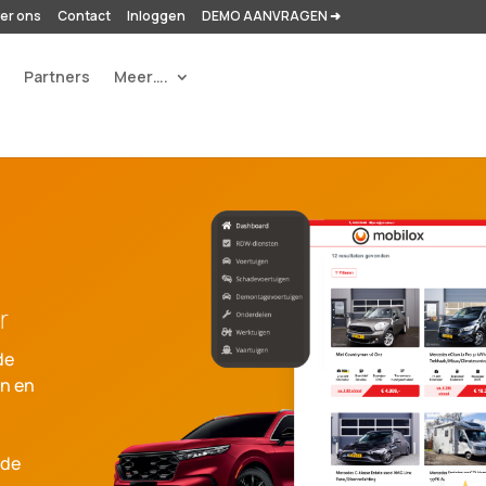
er ons
Contact
Inloggen
DEMO AANVRAGEN ➜
r
Partners
Meer….
r
de
en en
 de