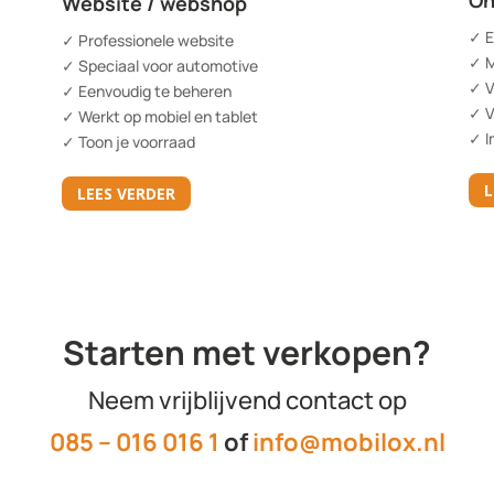
On
Website / webshop
✓ E
✓ Professionele website
✓ M
✓ Speciaal voor automotive
✓ V
✓ Eenvoudig te beheren
✓ V
✓ Werkt op mobiel en tablet
✓ I
✓ Toon je voorraad
L
LEES VERDER
Starten met verkopen?
Neem vrijblijvend contact op
085 – 016 016 1
of
info@mobilox.nl