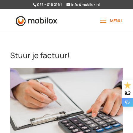
085 – 016 016 1
info@mobilox.nl
Stuur je factuur!
9.3